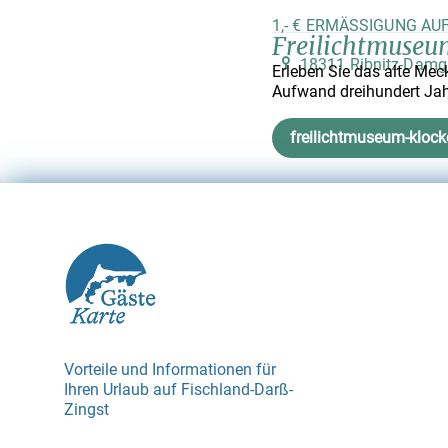
1,- € ERMÄSSIGUNG AU
Freilichtmuseu
18311 Ribnitz-Damg
Erleben Sie das alte Mec
Aufwand dreihundert Jah
freilichtmuseum-kloc
Vorteile und Informationen für
Ihren Urlaub auf Fischland-Darß-
Zingst