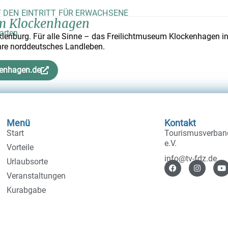
F DEN EINTRITT FÜR ERWACHSENE
m Klockenhagen
arten
klenburg. Für alle Sinne – das Freilichtmuseum Klockenhagen ins
re norddeutsches Landleben.
kenhagen.de
Menü
Kontakt
Start
Tourismusverband
e.V.
Vorteile
info@tv-fdz.de
Urlaubsorte
Veranstaltungen
Kurabgabe