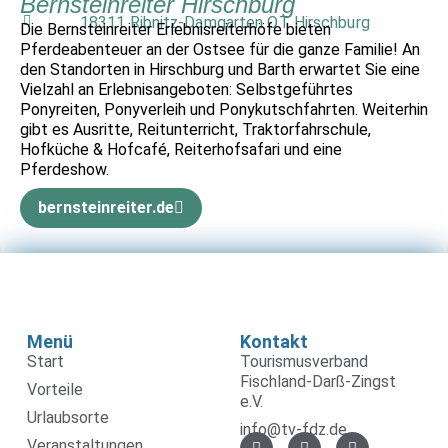
Bernsteinreiter Hirschburg
18311 Ribnitz-Damgarten OT Hirschburg
Die Bernsteinreiter Erlebnisreiterhöfe bieten
Pferdeabenteuer an der Ostsee für die ganze Familie! An
den Standorten in Hirschburg und Barth erwartet Sie eine
Vielzahl an Erlebnisangeboten: Selbstgeführtes
Ponyreiten, Ponyverleih und Ponykutschfahrten. Weiterhin
gibt es Ausritte, Reitunterricht, Traktorfahrschule,
Hofküche & Hofcafé, Reiterhofsafari und eine
Pferdeshow.
bernsteinreiter.de
Menü
Kontakt
Start
Tourismusverband
Fischland-Darß-Zingst
Vorteile
e.V.
Urlaubsorte
info@tv-fdz.de
Veranstaltungen